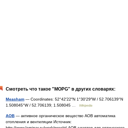
Смотреть что такое "MOPG" в других словарях:
Measham
— Coordinates: 52°42′22″N 1°30′29″W / 52.706139°N
1.508045°W / 52.706139; 1.508045 …
Wikipedia
АОВ
— активное органическое вещество АОВ автоматика
отопления и вентиляции Источник:
http://www.laminar.ru/work/proekt/ АОВ адаптер для оптического