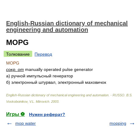
English-Russian dictionary of mechanical
engineering and automation
MOPG
Толкование
Перевод
MOPG
сокр. от
manually operated pulse generator
а)
ручной импульсный генератор
б)
электронный штурвал, электронный маховичок
English-Russian dictionary of mechanical engineering and automation. - RUSSO
.
B.S.
Voskoboinikov, V.L. Mitrovich
.
2003
.
Игры ⚽
Нужен реферат?
mop water
mopping