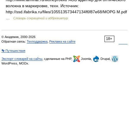
волокна в маркировке, техн. Источник:
http://ssd.ifabrika.ru/files/105513573447134f6f87e68/MOPG M.pdf
…
Словарь сокращений и аббревиатур
© Академик, 2000-2026
18+
Обратная связь:
Техподдержка
,
Реклама на сайте
👣 Путешествия
Экспорт словарей на сайты
, сделанные на PHP,
Joomla,
Drupal,
WordPress, MODx.